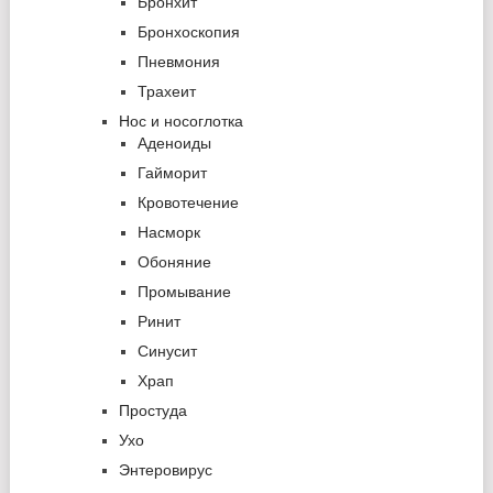
Бронхит
Бронхоскопия
Пневмония
Трахеит
Нос и носоглотка
Аденоиды
Гайморит
Кровотечение
Насморк
Обоняние
Промывание
Ринит
Синусит
Храп
Простуда
Ухо
Энтеровирус