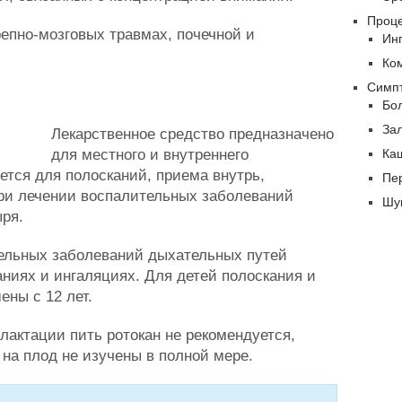
Проц
епно-мозговых травмах, почечной и
Ин
Ко
Симп
Бол
За
Лекарственное средство предназначено
Ка
для местного и внутреннего
ется для полосканий, приема внутрь,
Пе
при лечении воспалительных заболеваний
Шу
ыря.
тельных заболеваний дыхательных путей
аниях и ингаляциях. Для детей полоскания и
ены с 12 лет.
лактации пить ротокан не рекомендуется,
 на плод не изучены в полной мере.