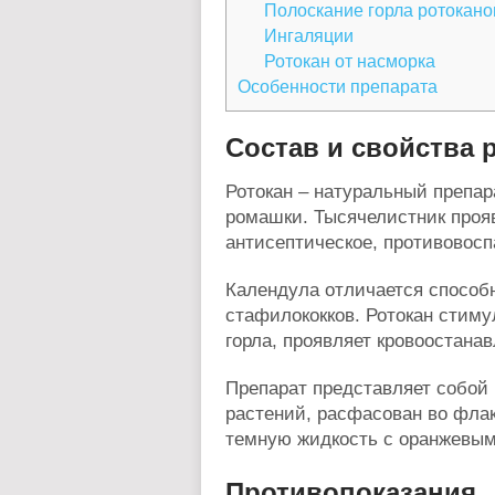
Полоскание горла ротокан
Ингаляции
Ротокан от насморка
Особенности препарата
Состав и свойства 
Ротокан – натуральный препар
ромашки. Тысячелистник проя
антисептическое, противовос
Календула отличается способн
стафилококков. Ротокан стиму
горла, проявляет кровоостана
Препарат представляет собой 
растений, расфасован во флак
темную жидкость с оранжевым
Противопоказания