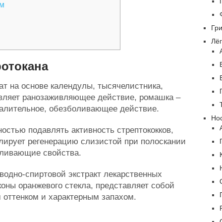
ом
Гр
Лёг
ротокана
ат на основе календулы, тысячелистника,
вляет ранозаживляющее действие, ромашка –
палительное, обезболивающее действие.
Нос
остью подавлять активность стрептококков,
лирует регенерацию слизистой при полоскании
вливающие свойства.
водно-спиртовой экстракт лекарственных
оны оранжевого стекла, представляет собой
 оттенком и характерным запахом.