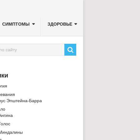
СИМПТОМЫ
ЗДОРОВЬЕ
ики
ргия
левания
рус Эпштейна-Барра
рло
Ангина
Голос
Миндалины