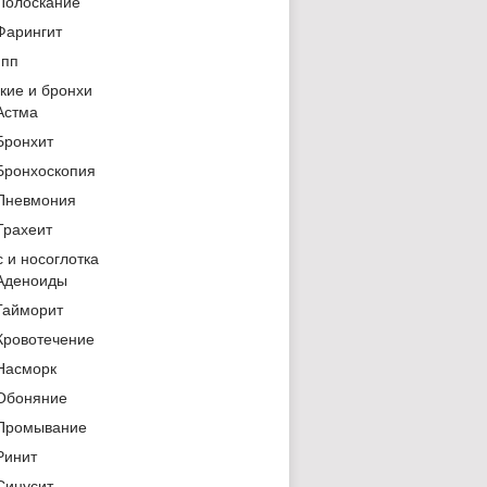
Полоскание
Фарингит
ипп
кие и бронхи
Астма
Бронхит
Бронхоскопия
Пневмония
Трахеит
 и носоглотка
Аденоиды
Гайморит
Кровотечение
Насморк
Обоняние
Промывание
Ринит
Синусит