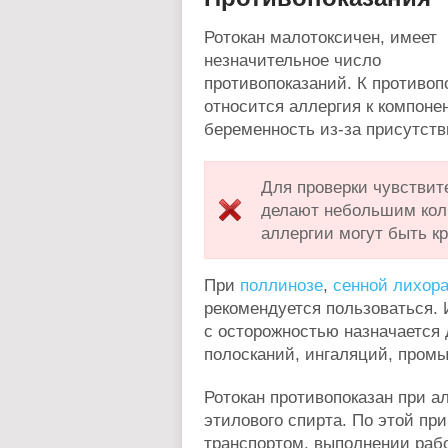
Ротокан малотоксичен, имеет
незначительное число
противопоказаний. К противоп
относится аллергия к компонен
беременность из-за присутстви
Для проверки чувствит
делают небольшим кол
аллергии могут быть к
При
поллинозе
,
сенной лихора
рекомендуется пользоваться. 
с осторожностью назначается 
полосканий, ингаляций, пром
Ротокан противопоказан при а
этилового спирта. По этой пр
транспортом, выполнении рабо