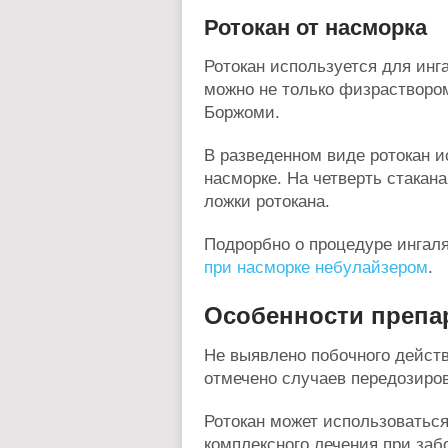
Ротокан от насморка
Ротокан используется для инг
можно не только физраствором
Боржоми.
В разведенном виде ротокан и
насморке. На четверть стакан
ложки ротокана.
Подрорбно о процедуре ингаля
при насморке небулайзером
.
Особенности препа
Не выявлено побочного действ
отмечено случаев передозиро
Ротокан может использоваться
комплексного лечения при заб