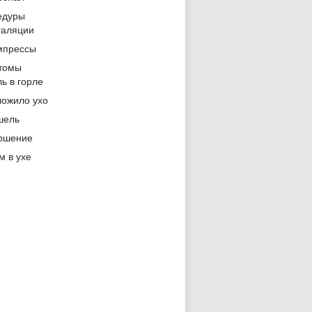
едуры
галяции
мпрессы
томы
ь в горле
ложило ухо
шель
ршение
м в ухе