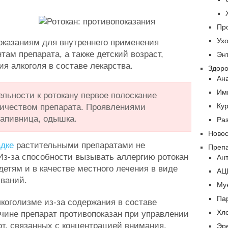
Пр
Ух
оказаниям для внутреннего применения
там препарата, а также детский возраст,
Эн
я алкоголя в составе лекарства.
Здор
Ан
Им
ельности к ротокану первое полоскание
Ку
ичеством препарата. Проявлениями
рапивница, одышка.
Ра
Ново
дке
растительными препаратами не
Преп
Из-за способности вызывать аллергию ротокан
Ан
детям и в качестве местного лечения в виде
АЦ
ываний.
Му
Па
лкоголизме из-за содержания в составе
Хл
ичине препарат противопоказан при управлении
т, связанных с концентрацией внимания.
Эр