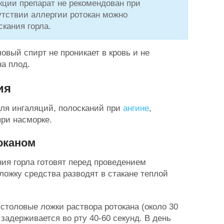
кции препарат не рекомендован при
утствии аллергии ротокан можно
кания горла.
вый спирт не проникает в кровь и не
на плод.
ия
для ингаляций, полосканий при
ангине
,
при насморке.
оканом
ния горла готовят перед проведением
ложку средства разводят в стакане теплой
 столовые ложки раствора ротокана (около 30
задерживается во рту 40-60 секунд. В день