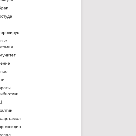
Храп
остуда
о
теровирус
овье
атомия
мунитет
рение
зное
сти
араты
тибиотики
Ц
калтин
рацетамол
оргексидин
еспал