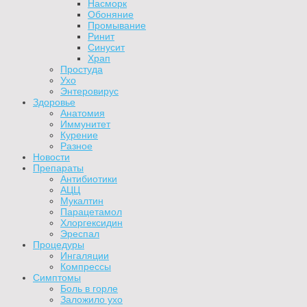
Насморк
Обоняние
Промывание
Ринит
Синусит
Храп
Простуда
Ухо
Энтеровирус
Здоровье
Анатомия
Иммунитет
Курение
Разное
Новости
Препараты
Антибиотики
АЦЦ
Мукалтин
Парацетамол
Хлоргексидин
Эреспал
Процедуры
Ингаляции
Компрессы
Симптомы
Боль в горле
Заложило ухо