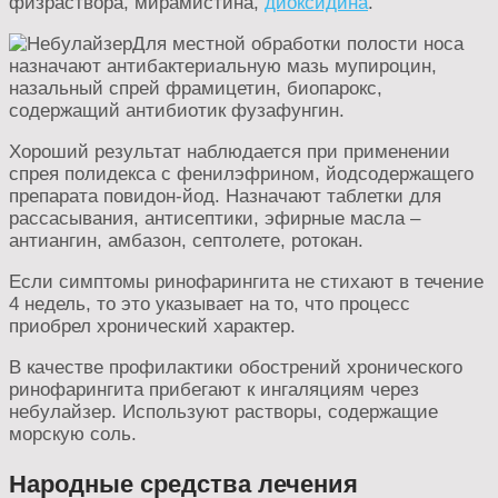
физраствора, мирамистина,
диоксидина
.
Для местной обработки полости носа
назначают антибактериальную мазь мупироцин,
назальный спрей фрамицетин, биопарокс,
содержащий антибиотик фузафунгин.
Хороший результат наблюдается при применении
спрея полидекса с фенилэфрином, йодсодержащего
препарата повидон-йод. Назначают таблетки для
рассасывания, антисептики, эфирные масла –
антиангин, амбазон, септолете, ротокан.
Если симптомы ринофарингита не стихают в течение
4 недель, то это указывает на то, что процесс
приобрел хронический характер.
В качестве профилактики обострений хронического
ринофарингита прибегают к ингаляциям через
небулайзер. Используют растворы, содержащие
морскую соль.
Народные средства лечения