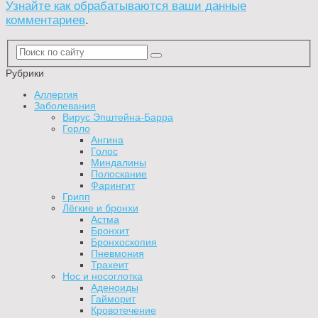
Узнайте как обрабатываются ваши данные
комментариев
.
Рубрики
Аллергия
Заболевания
Вирус Эпштейна-Барра
Горло
Ангина
Голос
Миндалины
Полоскание
Фарингит
Грипп
Лёгкие и бронхи
Астма
Бронхит
Бронхоскопия
Пневмония
Трахеит
Нос и носоглотка
Аденоиды
Гайморит
Кровотечение