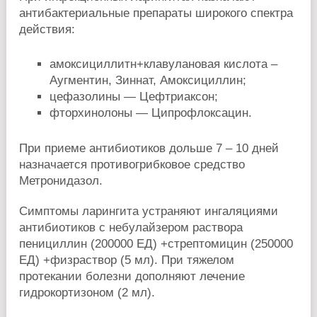
антибактериальные препараты широкого спектра
действия:
амоксициллитн+клавулановая кислота –
Аугментин, Зиннат, Амоксициллин;
цефазолины — Цефтриаксон;
фторхинолоны — Ципрофлоксацин.
При приеме антибиотиков дольше 7 – 10 дней
назначается противогрибковое средство
Метронидазол.
Симптомы ларингита устраняют ингаляциями
антибиотиков с небулайзером раствора
пенициллин (200000 ЕД) +стрептомицин (250000
ЕД) +физраствор (5 мл). При тяжелом
протекании болезни дополняют лечение
гидрокортизоном (2 мл).