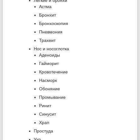
Лёгкие и бронхи
Астма
Бронхит
Бронхоскопия
Пневмония
Трахеит
Нос и носоглотка
Аденоиды
Гайморит
Кровотечение
Насморк
Обоняние
Промывание
Ринит
Синусит
Храп
Простуда
Ухо