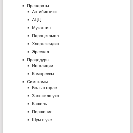
Препараты
Антибиотики
АЦЦ
Мукалтин
Парацетамол
Хлоргексидин
Эреспал
Процедуры
Ингаляции
Компрессы
Симптомы
Боль в горле
Заложило ухо
Кашель
Першение
Шум в ухе