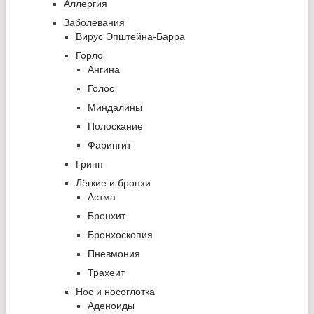
Аллергия
Заболевания
Вирус Эпштейна-Барра
Горло
Ангина
Голос
Миндалины
Полоскание
Фарингит
Грипп
Лёгкие и бронхи
Астма
Бронхит
Бронхоскопия
Пневмония
Трахеит
Нос и носоглотка
Аденоиды