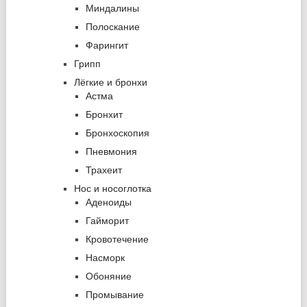
Миндалины
Полоскание
Фарингит
Грипп
Лёгкие и бронхи
Астма
Бронхит
Бронхоскопия
Пневмония
Трахеит
Нос и носоглотка
Аденоиды
Гайморит
Кровотечение
Насморк
Обоняние
Промывание