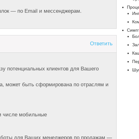
Проц
лок — по Email и мессенджерам.
Ин
Ко
Симп
Бол
Ответить
За
Ка
Пе
зу потенциальных клиентов для Вашего
Шу
та, может быть сформирована по отраслям и
м числе мобильные
работы для Ваших менеджеров по продажам —