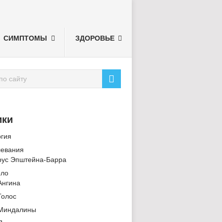
СИМПТОМЫ
ЗДОРОВЬЕ
ики
ргия
левания
рус Эпштейна-Барра
рло
Ангина
Голос
Миндалины