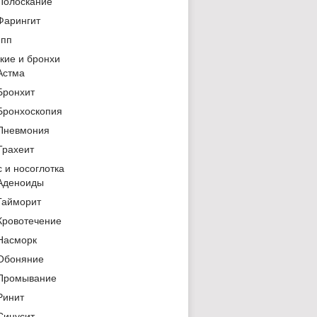
Полоскание
Фарингит
ипп
кие и бронхи
Астма
Бронхит
Бронхоскопия
Пневмония
Трахеит
 и носоглотка
Аденоиды
Гайморит
Кровотечение
Насморк
Обоняние
Промывание
Ринит
Синусит