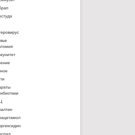
Храп
остуда
о
теровирус
овье
атомия
мунитет
рение
зное
сти
араты
тибиотики
Ц
калтин
рацетамол
оргексидин
еспал