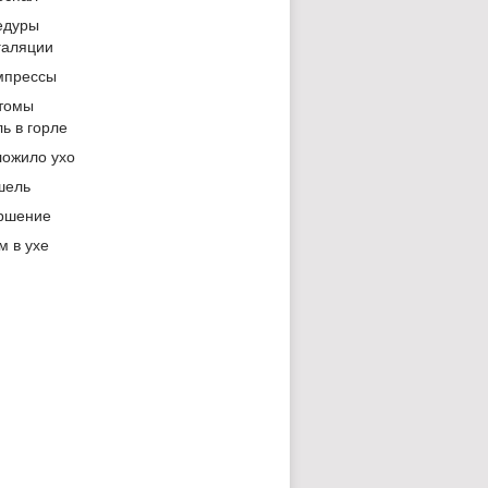
едуры
галяции
мпрессы
томы
ь в горле
ложило ухо
шель
ршение
м в ухе