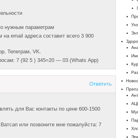
ельности
Пр
Ух
о нужным параметрам
Эн
 на email адреса составит всего 3 900
Здор
Ан
p, Телеграм, VK.
Им
сам: 7 (92 5 ) 345=20 — 03 (Whats Арр)
Ку
Ра
Ново
Ответить
Преп
Ан
АЦ
влять для Вас контакты по цене 600-1500
Му
Па
Ватсап или позвоните мне пожалуйста: 7
Хл
Эр