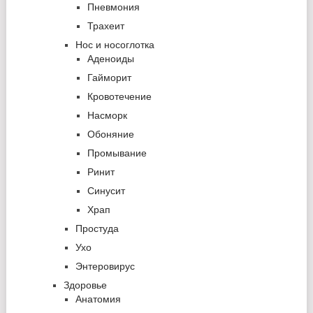
Пневмония
Трахеит
Нос и носоглотка
Аденоиды
Гайморит
Кровотечение
Насморк
Обоняние
Промывание
Ринит
Синусит
Храп
Простуда
Ухо
Энтеровирус
Здоровье
Анатомия