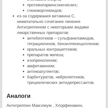
противопаркинсонических;
глюкокортикоидов;
из-за содержания витамина С,
нежелательно сочетание лечения
Антигриппином с некоторыми видами
лекарственных препаратов:
антибиотиков – сульфаниламидов,
тетрациклинов, бензилпенициллинов;
оральных контрацептивов;
препаратов железа;
изопренолином;
амфетамином;
антикоагулянтов;
барбитуратов, нейролептиков,
трициклических антидепрессантов.
Аналоги
Антигриппин Максимум , Хлорфенамин,