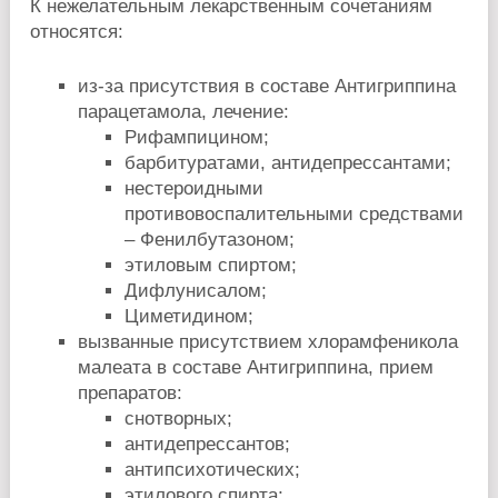
К нежелательным лекарственным сочетаниям
относятся:
из-за присутствия в составе Антигриппина
парацетамола, лечение:
Рифампицином;
барбитуратами, антидепрессантами;
нестероидными
противовоспалительными средствами
– Фенилбутазоном;
этиловым спиртом;
Дифлунисалом;
Циметидином;
вызванные присутствием хлорамфеникола
малеата в составе Антигриппина, прием
препаратов:
снотворных;
антидепрессантов;
антипсихотических;
этилового спирта;