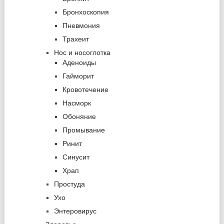
Бронхоскопия
Пневмония
Трахеит
Нос и носоглотка
Аденоиды
Гайморит
Кровотечение
Насморк
Обоняние
Промывание
Ринит
Синусит
Храп
Простуда
Ухо
Энтеровирус